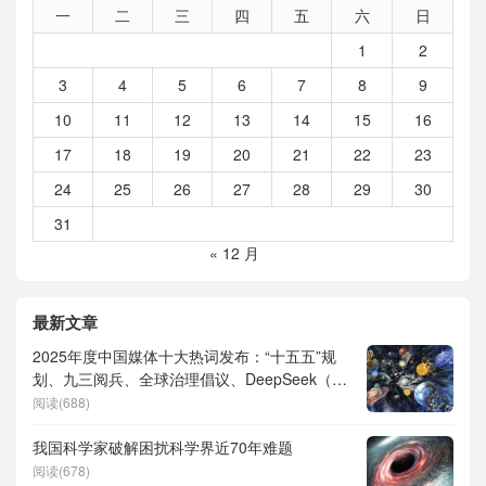
一
二
三
四
五
六
日
1
2
3
4
5
6
7
8
9
10
11
12
13
14
15
16
17
18
19
20
21
22
23
24
25
26
27
28
29
30
31
« 12 月
最新文章
2025年度中国媒体十大热词发布：“十五五”规
划、九三阅兵、全球治理倡议、DeepSeek（深
度求索）、人形机器人、苏超、票根经济、育
阅读(688)
儿补贴、科学素养、网络生态治理
我国科学家破解困扰科学界近70年难题
阅读(678)