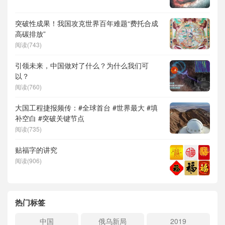
突破性成果！我国攻克世界百年难题“费托合成
高碳排放”
阅读(743)
引领未来，中国做对了什么？为什么我们可
以？
阅读(760)
大国工程捷报频传：#全球首台 #世界最大 #填
补空白 #突破关键节点
阅读(735)
贴福字的讲究
阅读(906)
热门标签
中国
俄乌新局
2019