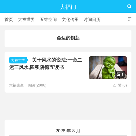
大福门

首页
大福世界
五维空间
文化传承
时间日历

命运的钥匙
关于风水的说法:一命二
大福世界
运三风水,四积阴德五读书
1

大福先生
阅读(2006)
赞 (
0
)

2026 年 8 月