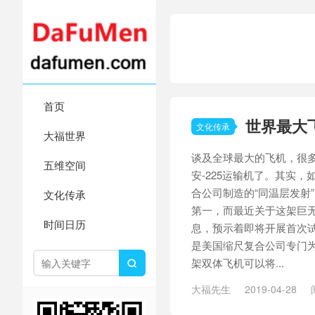
首页
世界最大
文化传承
大福世界
谈及全球最大的飞机，很
五维空间
安-225运输机了。其实
合公司制造的“同温层发射
文化传承
第一，而最近关于这架巨
时间日历
息，预示着即将开展首次试
是美国缩尺复合公司专门为
架双体飞机可以将...

大福先生
2019-04-28
大飞机
/
安-225
/
最大飞机