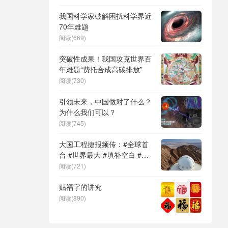
DeepSeek（深度求索）、人
形机器人、苏超、票根经济、
我国科学家破解困扰科学界近
育儿补贴、科学素养、网络生
70年难题
态治理
阅读(669)
突破性成果！我国攻克世界百
年难题“费托合成高碳排放”
阅读(730)
引领未来，中国做对了什么？
为什么我们可以？
阅读(745)
大国工程捷报频传：#全球首
台 #世界最大 #填补空白 #突
破关键节点
阅读(721)
贴福字的讲究
阅读(890)