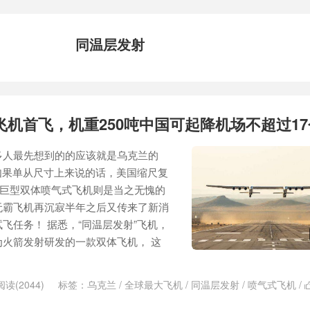
同温层发射
飞机首飞，机重250吨中国可起降机场不超过17
多人最先想到的的应该就是乌克兰的
，如果单从尺寸上来说的话，美国缩尺复
”巨型双体喷气式飞机则是当之无愧的
无霸飞机再沉寂半年之后又传来了新消
飞任务！ 据悉，“同温层发射”飞机，
火箭发射研发的一款双体飞机， 这
阅读(2044)
标签：
乌克兰
/
全球最大飞机
/
同温层发射
/
喷气式飞机
/
/
缩尺复合公司
/
飞机