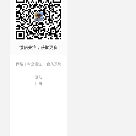
社经营
/
服刑人员
/
朝鲜
/
楼
虐待
/
飞镖名将去世
微信关注，获取更多
网络
|
时空隧道
|
台风系统
登陆
注册