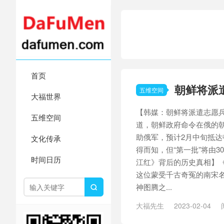
首页
朝鲜将派
五维空间
大福世界
【韩媒：朝鲜将派遣志愿
五维空间
道，朝鲜政府命令在俄的朝
助俄军，预计2月中旬抵
文化传承
得而知，但“第一批”将由3
时间日历
江红》背后的历史真相】
这位蒙受千古奇冤的南宋
神图腾之...

大福先生
2023-02-04
历史真相
/
和平协议
/
土地