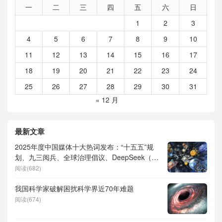
一
二
三
四
五
六
日
1
2
3
4
5
6
7
8
9
10
11
12
13
14
15
16
17
18
19
20
21
22
23
24
25
26
27
28
29
30
31
« 12 月
最新文章
2025年度中国媒体十大热词发布：“十五五”规
划、九三阅兵、全球治理倡议、DeepSeek（深
度求索）、人形机器人、苏超、票根经济、育
阅读(682)
儿补贴、科学素养、网络生态治理
我国科学家破解困扰科学界近70年难题
阅读(674)