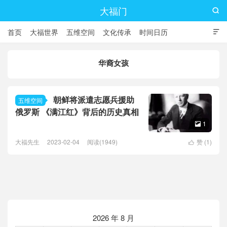
大福门

首页
大福世界
五维空间
文化传承
时间日历

华裔女孩
朝鲜将派遣志愿兵援助
五维空间
俄罗斯 《满江红》背后的历史真相
1

大福先生
2023-02-04
阅读(1949)
赞 (
1
)

2026 年 8 月