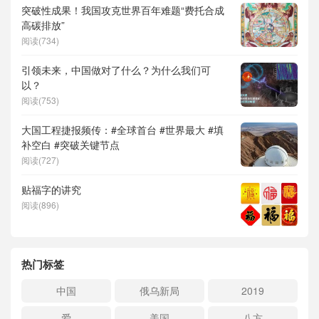
突破性成果！我国攻克世界百年难题“费托合成
高碳排放”
阅读(734)
引领未来，中国做对了什么？为什么我们可
以？
阅读(753)
大国工程捷报频传：#全球首台 #世界最大 #填
补空白 #突破关键节点
阅读(727)
贴福字的讲究
阅读(896)
热门标签
中国
俄乌新局
2019
爱
美国
八方