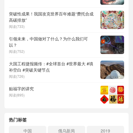
突破性成果！我国攻克世界百年难题“费托合成
高碳排放”
阅读(733)
引领未来，中国做对了什么？为什么我们可
以？
阅读(752)
大国工程捷报频传：#全球首台 #世界最大 #填
补空白 #突破关键节点
阅读(726)
贴福字的讲究
阅读(895)
热门标签
中国
俄乌新局
2019