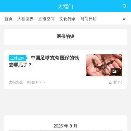
大福门

首页
大福世界
五维空间
文化传承
时间日历

医保的钱
中国足球的沟 医保的钱
五维空间
去哪儿了？
1

大福先生
阅读(1873)
赞 (
1
)

2026 年 8 月