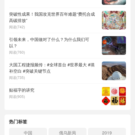
突破性成果！我国攻克世界百年难题“费托合成
高碳排放”
阅读(742)
引领未来，中国做对了什么？为什么我们可
以？
阅读(760)
大国工程捷报频传：#全球首台 #世界最大 #填
补空白 #突破关键节点
阅读(735)
贴福字的讲究
阅读(905)
热门标签
中国
俄乌新局
2019