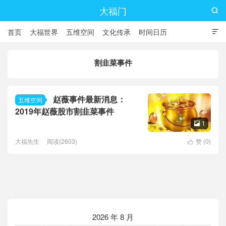
大福门

首页
大福世界
五维空间
文化传承
时间日历

割韭菜事件
赵薇事件最新消息：
五维空间
2019年赵薇股市割韭菜事件
1

大福先生
阅读(2603)
赞 (
0
)

2026 年 8 月