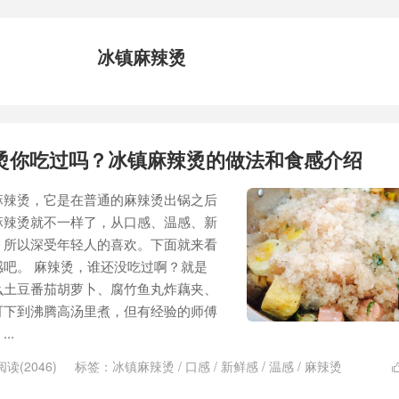
冰镇麻辣烫
烫你吃过吗？冰镇麻辣烫的做法和食感介绍
麻辣烫，它是在普通的麻辣烫出锅之后
麻辣烫就不一样了，从口感、温感、新
，所以深受年轻人的喜欢。下面就来看
吧。 麻辣烫，谁还没吃过啊？就是
么土豆番茄胡萝卜、腐竹鱼丸炸藕夹、
可下到沸腾高汤里煮，但有经验的师傅
..
阅读(2046)
标签：
冰镇麻辣烫
/
口感
/
新鲜感
/
温感
/
麻辣烫