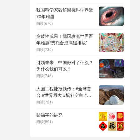
DeepSeek（深度求索）、人
形机器人、苏超、票根经济、
我国科学家破解困扰科学界近
育儿补贴、科学素养、网络生
70年难题
态治理
阅读(670)
突破性成果！我国攻克世界百
年难题“费托合成高碳排放”
阅读(730)
引领未来，中国做对了什么？
为什么我们可以？
阅读(746)
大国工程捷报频传：#全球首
台 #世界最大 #填补空白 #突
破关键节点
阅读(721)
贴福字的讲究
阅读(891)