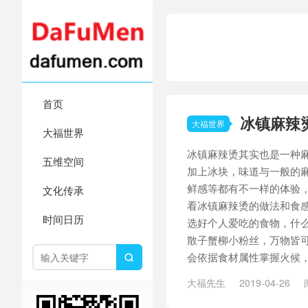
首页
冰镇麻辣
大福世界
大福世界
冰镇麻辣烫其实也是一种
五维空间
加上冰块，味道与一般的
鲜感等都有不一样的体验
文化传承
看冰镇麻辣烫的做法和食感
时间日历
选好个人爱吃的食物，什
散子蟹柳小粉丝，万物皆
会依据食材属性掌握火候，.

大福先生
2019-04-26