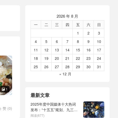
2026 年 8 月
一
二
三
四
五
六
日
1
2
3
4
5
6
7
8
9
10
11
12
13
14
15
16
17
18
19
20
21
22
23
24
25
26
27
28
29
30
31
« 12 月
1

最新文章
2025年度中国媒体十大热词
赞 (
0
)

发布：“十五五”规划、九三阅
兵、全球治理倡议、
阅读(677)