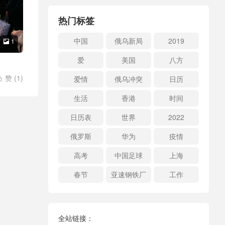
热门标签
中国
俄乌新局
2019
1

爱
美国
八方
赞 (
1
)
爱情
俄乌冲突
日历

生活
香港
时间
日历表
世界
2022
俄罗斯
华为
疫情
高考
中国足球
上海
春节
亚速钢铁厂
工作
全站链接：