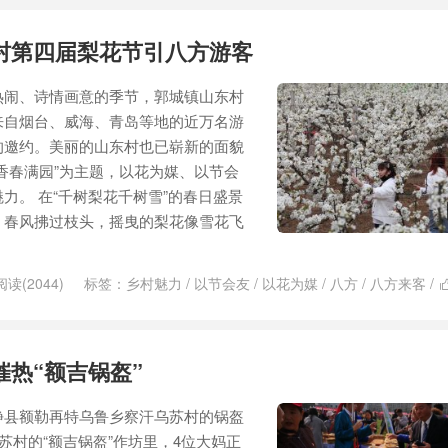
村第四届梨花节引八方游客
热闹、诗情画意的季节，郭城镇山东村
来自烟台、威海、青岛等地的近万名游
的邀约。美丽的山东村也已崭新的面貌
香春满园”为主题，以花为媒、以节会
力。 在“千树梨花千树雪”的春日盛景
，春风拂过枝头，摇曳的梨花像雪花飞
阅读(2044)
标签：
乡村魅力
/
以节会友
/
以花为媒
/
八方
/
八方来客
/
春满园
/
最美人间
/
梨花
/
梨花节
/
梨花飘香
/
海阳
/
海阳山
/
游客
/
花枝
催热“额吉锅盔”
县额勒再特乌鲁乡察汗乌苏村的锅盔
苏村的“额吉锅盔”作坊里，4位大妈正