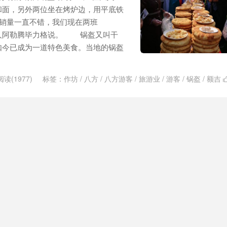
和面，另外两位坐在烤炉边，用平底铁
销量一直不错，我们现在两班
责人阿勒腾毕力格说。 锅盔又叫干
如今已成为一道特色美食。当地的锅盔
阅读(1977)
标签：
作坊
/
八方
/
八方游客
/
旅游业
/
游客
/
锅盔
/
额吉