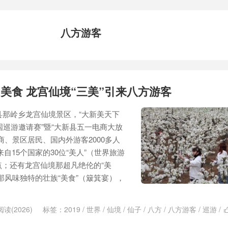
八方游客
 美食 龙宫仙境“三美”引来八方游客
县那岭乡龙宫仙境景区，“大新美天下
国巡游邀请赛”暨“大新县五一电商大放
商、景区居民、国内外游客2000多人
自15个国家的30位“美人”（世界旅游
；还有龙宫仙境那超凡绝伦的“美
那风味独特的壮族“美食”（簸箕宴），
阅读(2026)
标签：
2019
/
世界
/
仙境
/
仙子
/
八方
/
八方游客
/
巡游
/
/
美景
/
美食
/
跨国
/
龙宫
/
龙宫仙境