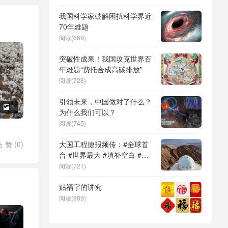
DeepSeek（深度求索）、人
形机器人、苏超、票根经济、
我国科学家破解困扰科学界近
育儿补贴、科学素养、网络生
70年难题
态治理
阅读(669)
突破性成果！我国攻克世界百
年难题“费托合成高碳排放”
阅读(728)
引领未来，中国做对了什么？
1

为什么我们可以？
阅读(745)
赞 (
0
)
大国工程捷报频传：#全球首

/
诗情
台 #世界最大 #填补空白 #突
破关键节点
阅读(721)
贴福字的讲究
阅读(889)