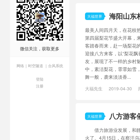
海阳山东
大福世界
最美人间四月天，在花枝
第四届梨花节盛大开幕，
客踏春而来，赴一场梨花
微信关注，获取更多
迎接八方来客，以“梨花飘
友，展现了不一样的乡村魅
网络
|
时空隧道
|
台风系统
中，素洁梨花，霏霏如雪
舞一般，袭来淡淡香...
登陆
注册
大福先生
2019-04-30
八方游客
/
四月天
/
山东村
/
画意
/
踏春
八方游客
大福世界
借力旅游业发展，和静
火了。4月15日，在察汗乌