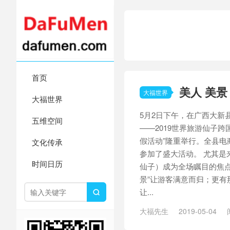
首页
美人 美景
大福世界
大福世界
5月2日下午，在广西大新
五维空间
——2019世界旅游仙子跨
假活动”隆重举行。全县电
文化传承
参加了盛大活动。 尤其是来
时间日历
仙子）成为全场瞩目的焦点
景”让游客满意而归；更有
让...

大福先生
2019-05-04
旅游
/
游客
/
盛大活动
/
美人