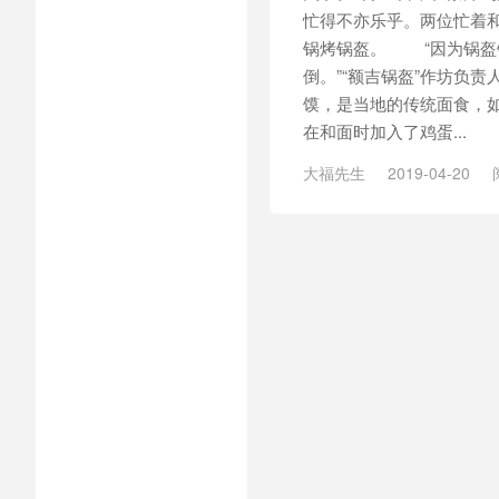
忙得不亦乐乎。两位忙着
锅烤锅盔。 “因为锅盔
倒。”“额吉锅盔”作坊负
馍，是当地的传统面食，
在和面时加入了鸡蛋...
大福先生
2019-04-20
/
额吉锅盔