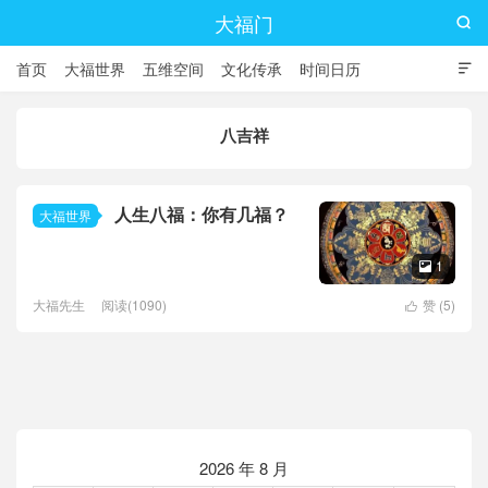
大福门

首页
大福世界
五维空间
文化传承
时间日历

八吉祥
人生八福：你有几福？
大福世界
1

大福先生
阅读(1090)
赞 (
5
)

2026 年 8 月