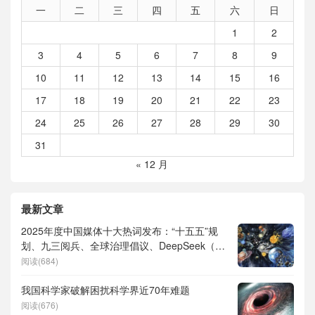
一
二
三
四
五
六
日
1
2
3
4
5
6
7
8
9
10
11
12
13
14
15
16
17
18
19
20
21
22
23
24
25
26
27
28
29
30
31
« 12 月
最新文章
2025年度中国媒体十大热词发布：“十五五”规
划、九三阅兵、全球治理倡议、DeepSeek（深
度求索）、人形机器人、苏超、票根经济、育
阅读(684)
儿补贴、科学素养、网络生态治理
我国科学家破解困扰科学界近70年难题
阅读(676)