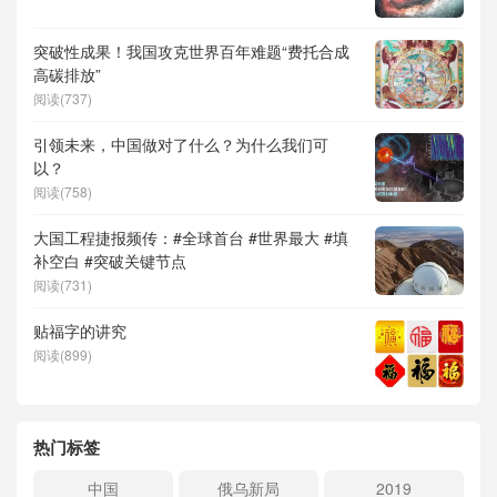
突破性成果！我国攻克世界百年难题“费托合成
高碳排放”
阅读(737)
引领未来，中国做对了什么？为什么我们可
以？
阅读(758)
大国工程捷报频传：#全球首台 #世界最大 #填
补空白 #突破关键节点
阅读(731)
贴福字的讲究
阅读(899)
热门标签
中国
俄乌新局
2019