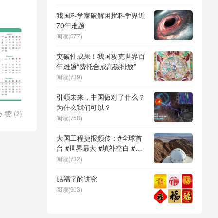
DeepSeek（深度求索）、人
形机器人、苏超、票根经济、
我国科学家破解困扰科学界近
育儿补贴、科学素养、网络生
70年难题
态治理
阅读(677)
突破性成果！我国攻克世界百
年难题“费托合成高碳排放”
阅读(739)
引领未来，中国做对了什么？
为什么我们可以？
赞 (
2
)

阅读(758)
大国工程捷报频传：#全球首
台 #世界最大 #填补空白 #突
破关键节点
阅读(732)
贴福字的讲究
阅读(903)