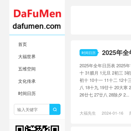
首页
2025年
时间日历
大福世界
2025年全年日历表 2025年1
五维空间
十 31腊月 1元旦 2初三 3初
初十 10十一 11十二 12十三
文化传承
八 18十九 19廿十 20大寒 
时间日历
26廿七 27廿八 28除夕 2...

大福先生
2024-01-16
历
/
全年日历表
/
日历
/
日历