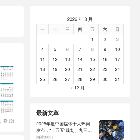
2026 年 8 月
一
二
三
四
五
六
日
1
2
3
4
5
6
7
8
9
10
11
12
13
14
15
16
17
18
19
20
21
22
23
24
25
26
27
28
29
30
31
« 12 月
最新文章
赞 (
2
)

2025年度中国媒体十大热词
发布：“十五五”规划、九三阅
兵、全球治理倡议、
阅读(686)