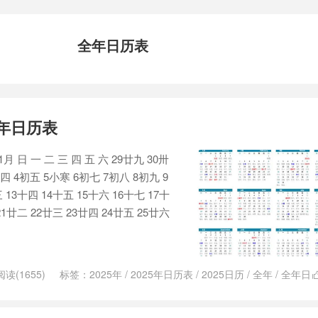
全年日历表
全年日历表
月 日 一 二 三 四 五 六 29廿九 30卅
四 4初五 5小寒 6初七 7初八 8初九 9
 13十四 14十五 15十六 16十七 17十
21廿二 22廿三 23廿四 24廿五 25廿六
阅读(1655)
标签：
2025年
/
2025年日历表
/
2025日历
/
全年
/
全年日
表