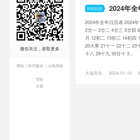
2024年
时间日历
2024年全年日历表 2024年1
2廿一 3廿二 4廿三 5廿四 
月 12初二 13初三 14初四 
20大寒 21十一 22十二 23
微信关注，获取更多
十八 29十九 30廿十 3...
网络
|
时空隧道
|
台风系统
大福先生
2024-01-16
登陆
历
/
全年日历表
/
日历
/
日历
注册