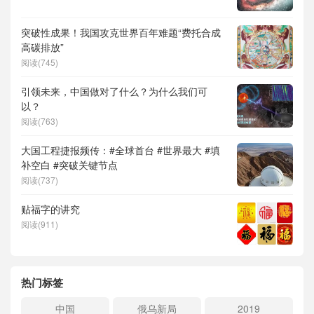
突破性成果！我国攻克世界百年难题“费托合成
高碳排放”
阅读(745)
引领未来，中国做对了什么？为什么我们可
以？
阅读(763)
大国工程捷报频传：#全球首台 #世界最大 #填
补空白 #突破关键节点
阅读(737)
贴福字的讲究
阅读(911)
热门标签
中国
俄乌新局
2019