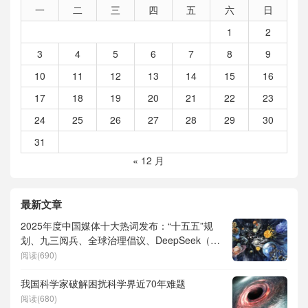
一
二
三
四
五
六
日
1
2
3
4
5
6
7
8
9
10
11
12
13
14
15
16
17
18
19
20
21
22
23
24
25
26
27
28
29
30
31
« 12 月
最新文章
2025年度中国媒体十大热词发布：“十五五”规
划、九三阅兵、全球治理倡议、DeepSeek（深
度求索）、人形机器人、苏超、票根经济、育
阅读(690)
儿补贴、科学素养、网络生态治理
我国科学家破解困扰科学界近70年难题
阅读(680)