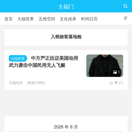
大福门

首页
大福世界
五维空间
文化传承
时间日历

入韩旅客落地检
中方严正抗议美国动用
大福世界
武力袭击中国民用无人飞艇
1

大福先生
阅读(1840)
赞 (
1
)

2026 年 8 月