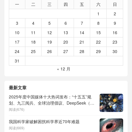
一
二
三
四
五
六
日
1
2
3
4
5
6
7
8
9
10
11
12
13
14
15
16
17
18
19
20
21
22
23
24
25
26
27
28
29
30
31
« 12 月
最新文章
2025年度中国媒体十大热词发布：“十五五”规
划、九三阅兵、全球治理倡议、DeepSeek（深
度求索）、人形机器人、苏超、票根经济、育
阅读(676)
儿补贴、科学素养、网络生态治理
我国科学家破解困扰科学界近70年难题
阅读(669)