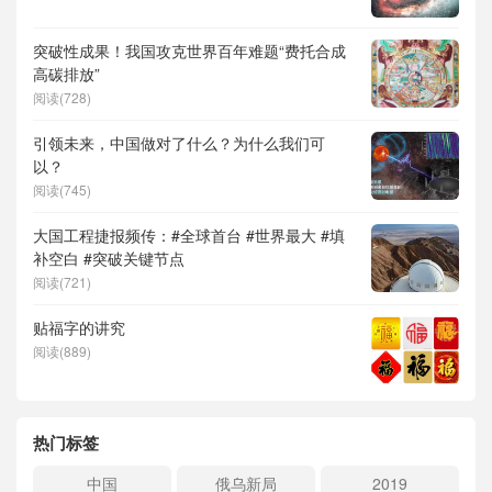
突破性成果！我国攻克世界百年难题“费托合成
高碳排放”
阅读(728)
引领未来，中国做对了什么？为什么我们可
以？
阅读(745)
大国工程捷报频传：#全球首台 #世界最大 #填
补空白 #突破关键节点
阅读(721)
贴福字的讲究
阅读(889)
热门标签
中国
俄乌新局
2019