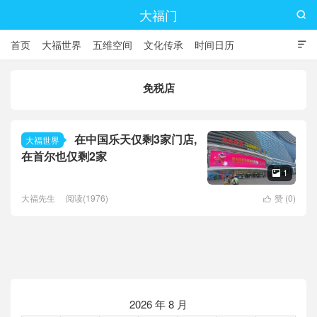
大福门

首页
大福世界
五维空间
文化传承
时间日历

免税店
在中国乐天仅剩3家门店,
大福世界
在首尔也仅剩2家
1

大福先生
阅读(1976)
赞 (
0
)

2026 年 8 月