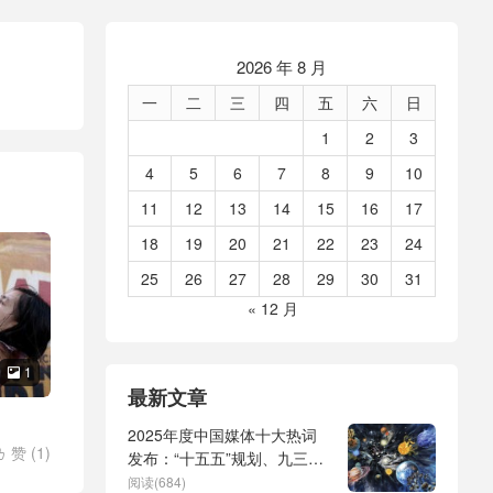
2026 年 8 月
一
二
三
四
五
六
日
1
2
3
4
5
6
7
8
9
10
11
12
13
14
15
16
17
18
19
20
21
22
23
24
25
26
27
28
29
30
31
« 12 月
1

最新文章
2025年度中国媒体十大热词
赞 (
1
)

发布：“十五五”规划、九三阅
/
泽连斯
兵、全球治理倡议、
阅读(684)