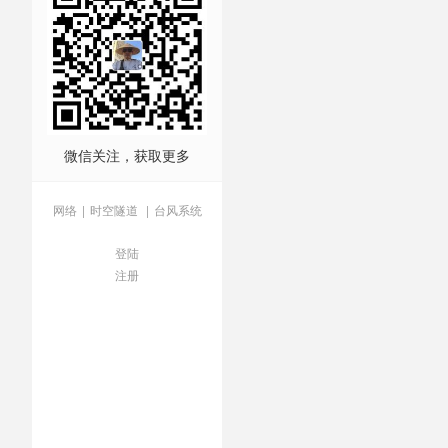
基
/
牢底坐穿兽
/
玩自拍
/
社
微信关注，获取更多
网络
|
时空隧道
|
台风系统
登陆
注册