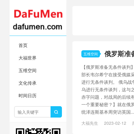
首页
俄罗斯准
五维空间
大福世界
【俄罗斯准备无条件谈判】
五维空间
部长韦尔希宁在接受俄媒
进行无条件谈判。 俄乌战
文化传承
乌进行无条件谈判，这与
时间日历
赤字问题，对战局的后续有
一个重要秘密？】就在俄
统泽连斯基本周突访英国..

大福先生
2023-02-12
土叙大地震现场
/
在院新冠