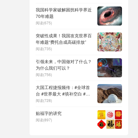
DeepSeek（深度求索）、人
形机器人、苏超、票根经济、
我国科学家破解困扰科学界近
育儿补贴、科学素养、网络生
70年难题
态治理
阅读(675)
突破性成果！我国攻克世界百
年难题“费托合成高碳排放”
阅读(735)
引领未来，中国做对了什么？
为什么我们可以？
阅读(756)
大国工程捷报频传：#全球首
台 #世界最大 #填补空白 #突
破关键节点
阅读(728)
贴福字的讲究
阅读(897)