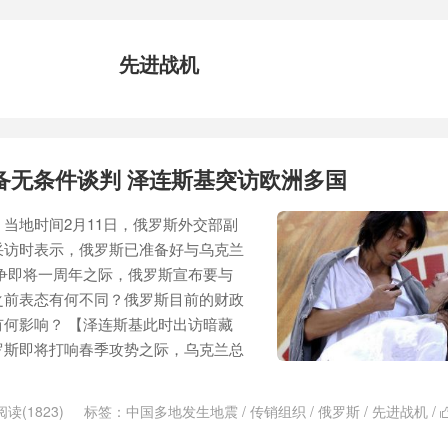
先进战机
备无条件谈判 泽连斯基突访欧洲多国
当地时间2月11日，俄罗斯外交部副
采访时表示，俄罗斯已准备好与乌克兰
争即将一周年之际，俄罗斯宣布要与
之前表态有何不同？俄罗斯目前的财政
何影响？ 【泽连斯基此时出访暗藏
罗斯即将打响春季攻势之际，乌克兰总
.
阅读(1823)
标签：
中国多地发生地震
/
传销组织
/
俄罗斯
/
先进战机
/
病例
/
女足球员家遭强拆
/
悲情英雄
/
拥抱
/
无条件谈判
/
春季攻势
/
欧洲