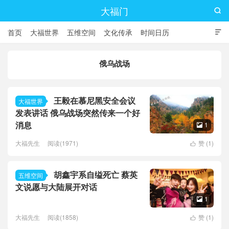
大福门

首页
大福世界
五维空间
文化传承
时间日历

俄乌战场
王毅在慕尼黑安全会议
大福世界
发表讲话 俄乌战场突然传来一个好
消息
1

大福先生
阅读(1971)
赞 (
1
)

胡鑫宇系自缢死亡 蔡英
五维空间
文说愿与大陆展开对话
1

大福先生
阅读(1858)
赞 (
1
)
