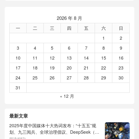
2026 年 8 月
一
二
三
四
五
六
日
1
2
3
4
5
6
7
8
9
10
11
12
13
14
15
16
17
18
19
20
21
22
23
24
25
26
27
28
29
30
31
« 12 月
最新文章
2025年度中国媒体十大热词发布：“十五五”规
划、九三阅兵、全球治理倡议、DeepSeek（深
度求索）、人形机器人、苏超、票根经济、育
阅读(682)