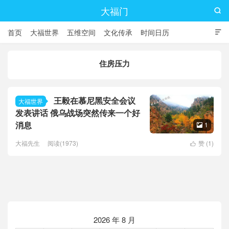
大福门

首页
大福世界
五维空间
文化传承
时间日历

住房压力
王毅在慕尼黑安全会议
大福世界
发表讲话 俄乌战场突然传来一个好
消息
1

大福先生
阅读(1973)
赞 (
1
)

2026 年 8 月