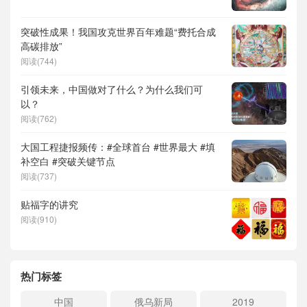
突破性成果！我国攻克世界百年难题“费托合成
高碳排放”
阅读(744)
引领未来，中国做对了什么？为什么我们可
以？
阅读(762)
大国工程捷报频传：#全球首台 #世界最大 #填
补空白 #突破关键节点
阅读(737)
贴福字的讲究
阅读(910)
热门标签
中国
俄乌新局
2019