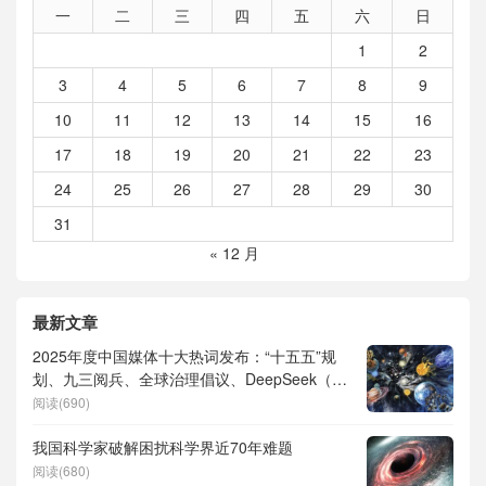
一
二
三
四
五
六
日
1
2
3
4
5
6
7
8
9
10
11
12
13
14
15
16
17
18
19
20
21
22
23
24
25
26
27
28
29
30
31
« 12 月
最新文章
2025年度中国媒体十大热词发布：“十五五”规
划、九三阅兵、全球治理倡议、DeepSeek（深
度求索）、人形机器人、苏超、票根经济、育
阅读(690)
儿补贴、科学素养、网络生态治理
我国科学家破解困扰科学界近70年难题
阅读(680)