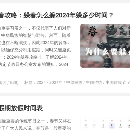
躲春攻略：躲春怎么躲2024年躲多少时间？
的重要习俗之一，不仅代表了人们对新
了中华民族的智慧与勤劳。然而，随着
也在不断演变，因此2024年的躲春计
，以确保充分利用假期，同时又能避免
2024年躲春攻略 1、了解2024年
法定节假日办公室发布的通知，2024
阅读(1628)
标签：
2024
/
2024年
/
中华民族
/
中国传统
/
中国传统节
时间
/
躲春
/
躲春习俗
/
躲春攻略
/
躲春方式
/
躲春计划
节假期放假时间表
中国最重要的传统节日之一，春节又将在
对于广大人民来说，春节是一段重要的