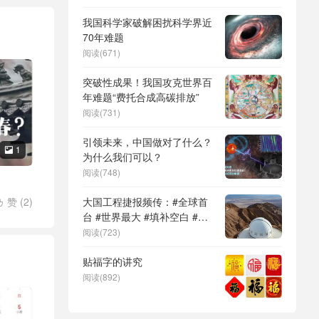
DeepSeek（深度求索）、人
形机器人、苏超、票根经济、
我国科学家破解困扰科学界近
育儿补贴、科学素养、网络生
70年难题
态治理
阅读(671)
突破性成果！我国攻克世界百
年难题“费托合成高碳排放”
阅读(731)
引领未来，中国做对了什么？
1

为什么我们可以？
阅读(748)
赞 (
2
)
大国工程捷报频传：#全球首

台 #世界最大 #填补空白 #突
破关键节点
阅读(723)
贴福字的讲究
阅读(892)