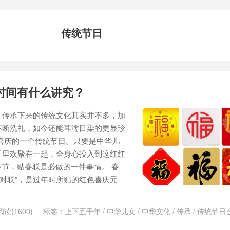
传统节日
时间有什么讲究？
，传承下来的传统文化其实并不多，加
不断洗礼，如今还能耳濡目染的更显珍
喜庆的一个传统节日。只要是中华儿
子里欢聚在一起，全身心投入到这红红
逢春节，贴春联是必做的一件事情。 春
、“对联”，是过年时所贴的红色喜庆元
阅读(1600)
标签：
上下五千年
/
中华儿女
/
中华文化
/
传承
/
传统节日
/
春联
/
春节
/
春贴
/
福字
/
窗花
/
讲究
/
贴对联
/
贴年红
/
门对