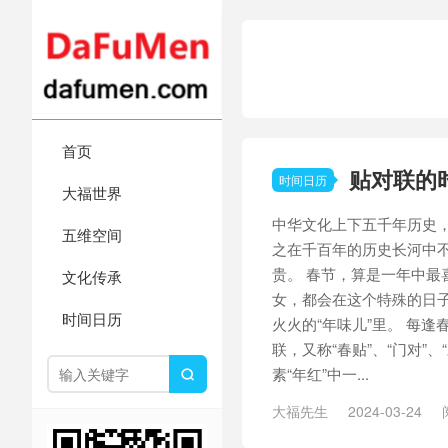
首页
贴对联的
时间日历
大福世界
中华文化上下五千年历史
五维空间
之在千百年的历史长河中
贵。 春节，算是一年中最
文化传承
女，都会在这个特殊的日
时间日历
火火的“年味儿”里。 每
联，又称“春贴”、“门对”
素“年红”中一...

大福先生
2024-03-24
/
历史
/
对联
/
年味儿
/
时间