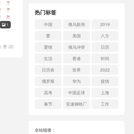
热门标签
中国
俄乌新局
2019
1

爱
美国
八方
赞 (
2
)
爱情
俄乌冲突
日历

生活
香港
时间
日历表
世界
2022
俄罗斯
华为
疫情
高考
中国足球
上海
春节
亚速钢铁厂
工作
全站链接：