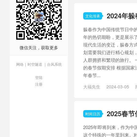
2024年
文化传承
躲春作为中国传统节日中
年的热切期盼，更是展示
现代生活的变迁，躲春方式
微信关注，获取更多
划需要我们进行精心规划
人群拥挤和繁琐的旅行。 一：
网络
|
时空隧道
|
台风系统
的春节假期安排 根据国家
年春节...
登陆
注册
大福先生
2024-03-05
日
/
传统节日
/
攻略
/
新年
/
2025春
时间日历
2025年即将到来，作为
这个特殊的一年里到来。