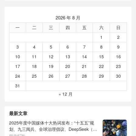
2026 年 8 月
一
二
三
四
五
六
日
1
2
3
4
5
6
7
8
9
10
11
12
13
14
15
16
17
18
19
20
21
22
23
24
25
26
27
28
29
30
31
« 12 月
最新文章
2025年度中国媒体十大热词发布：“十五五”规
划、九三阅兵、全球治理倡议、DeepSeek（深
度求索）、人形机器人、苏超、票根经济、育
阅读(678)