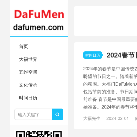
首页
2024春
时间日历
大福世界
2024年的春节是中国传
五维空间
盼望的节日之一。随着新
的氛围。大福门DaFuMen
文化传承
包括节前的准备、节日期间
时间日历
前准备 春节是中国最重要
始准备。2024年的春节将于

大福先生
2024-02-01
传统
/
传统
/
传统习俗
/
农历