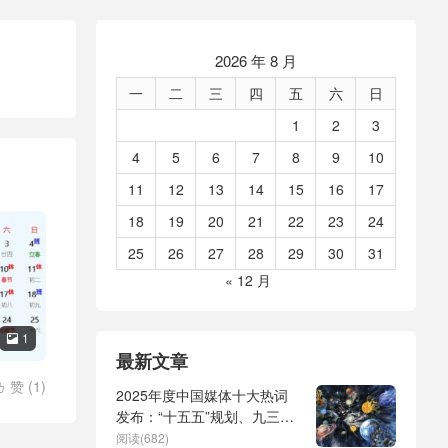
2026 年 8 月
一
二
三
四
五
六
日
1
2
3
4
5
6
7
8
9
10
11
12
13
14
15
16
17
18
19
20
21
22
23
24
25
26
27
28
29
30
31
« 12 月
1

最新文章
赞 (
1
)

2025年度中国媒体十大热词
发布：“十五五”规划、九三阅
兵、全球治理倡议、
阅读(682)