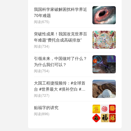
DeepSeek（深度求索）、人
形机器人、苏超、票根经济、
我国科学家破解困扰科学界近
育儿补贴、科学素养、网络生
70年难题
态治理
阅读(675)
突破性成果！我国攻克世界百
年难题“费托合成高碳排放”
阅读(734)
引领未来，中国做对了什么？
为什么我们可以？
阅读(754)
大国工程捷报频传：#全球首
台 #世界最大 #填补空白 #突
破关键节点
阅读(727)
贴福字的讲究
阅读(896)