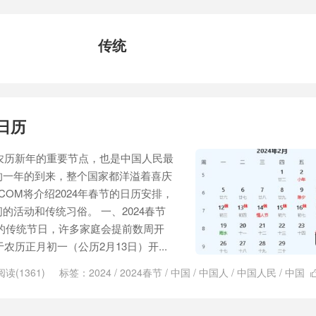
传统
节日历
统农历新年的重要节点，也是中国人民最
的一年的到来，整个国家都洋溢着喜庆
.COM将介绍2024年春节的日历安排，
的活动和传统习俗。 一、2024春节
的传统节日，许多家庭会提前数周开
农历正月初一（公历2月13日）开...
阅读(1361)
标签：
2024
/
2024春节
/
中国
/
中国人
/
中国人民
/
中国
/
农历新年
/
新年
/
日历
/
春
/
春节日历
/
节
/
节日期间