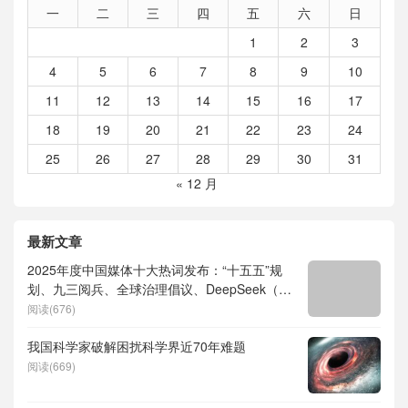
一
二
三
四
五
六
日
1
2
3
4
5
6
7
8
9
10
11
12
13
14
15
16
17
18
19
20
21
22
23
24
25
26
27
28
29
30
31
« 12 月
最新文章
2025年度中国媒体十大热词发布：“十五五”规
划、九三阅兵、全球治理倡议、DeepSeek（深
度求索）、人形机器人、苏超、票根经济、育
阅读(676)
儿补贴、科学素养、网络生态治理
我国科学家破解困扰科学界近70年难题
阅读(669)