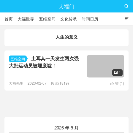
大福门

首页
大福世界
五维空间
文化传承
时间日历

人生的意义
土耳其一天发生两次强
五维空间
大批运动员被埋废墟！
1

大福先生
2023-02-07
阅读(1819)
赞 (
1
)

2026 年 8 月