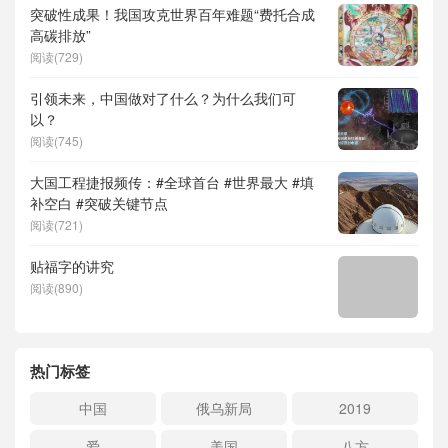
突破性成果！我国攻克世界百年难题“费托合成
高碳排放”
阅读(729)
引领未来，中国做对了什么？为什么我们可
以？
阅读(745)
大国工程捷报频传：#全球首台 #世界最大 #填
补空白 #突破关键节点
阅读(721)
贴福字的讲究
阅读(890)
热门标签
中国
俄乌新局
2019
爱
美国
八方