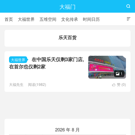
大福门

首页
大福世界
五维空间
文化传承
时间日历

乐天百货
在中国乐天仅剩3家门店,
大福世界
在首尔也仅剩2家
1

大福先生
阅读(1982)
赞 (
0
)

2026 年 8 月