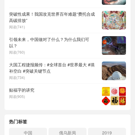
突破性成果！我国攻克世界百年难题“费托合成
高碳排放”
阅读(741)
引领未来，中国做对了什么？为什么我们可
以？
阅读(760)
大国工程捷报频传：#全球首台 #世界最大 #填
补空白 #突破关键节点
阅读(734)
贴福字的讲究
阅读(905)
热门标签
中国
俄乌新局
2019