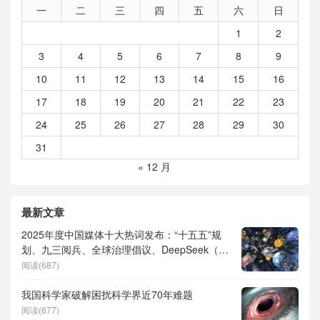
一
二
三
四
五
六
日
1
2
3
4
5
6
7
8
9
10
11
12
13
14
15
16
17
18
19
20
21
22
23
24
25
26
27
28
29
30
31
« 12 月
最新文章
2025年度中国媒体十大热词发布：“十五五”规
划、九三阅兵、全球治理倡议、DeepSeek（深
度求索）、人形机器人、苏超、票根经济、育
阅读(687)
儿补贴、科学素养、网络生态治理
我国科学家破解困扰科学界近70年难题
阅读(677)