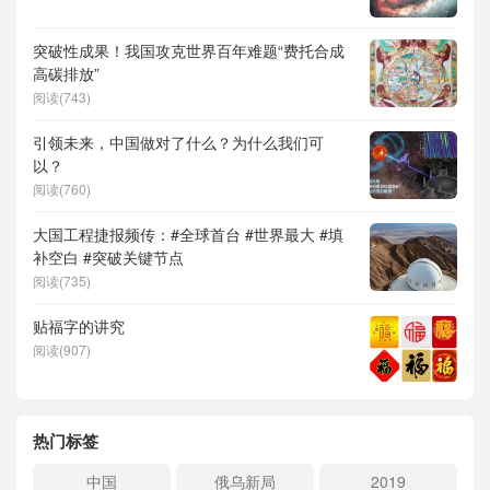
突破性成果！我国攻克世界百年难题“费托合成
高碳排放”
阅读(743)
引领未来，中国做对了什么？为什么我们可
以？
阅读(760)
大国工程捷报频传：#全球首台 #世界最大 #填
补空白 #突破关键节点
阅读(735)
贴福字的讲究
阅读(907)
热门标签
中国
俄乌新局
2019