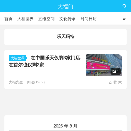
大福门

首页
大福世界
五维空间
文化传承
时间日历

乐天玛特
在中国乐天仅剩3家门店,
大福世界
在首尔也仅剩2家
1

大福先生
阅读(1982)
赞 (
0
)

2026 年 8 月