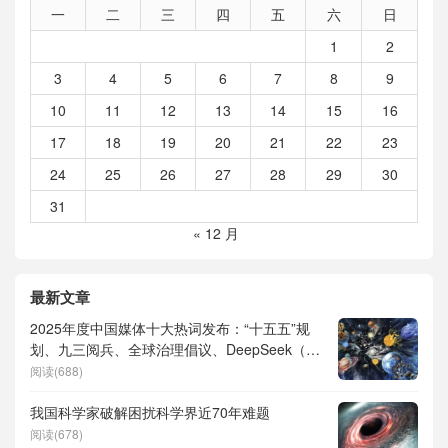
一
二
三
四
五
六
日
1
2
3
4
5
6
7
8
9
10
11
12
13
14
15
16
17
18
19
20
21
22
23
24
25
26
27
28
29
30
31
« 12 月
最新文章
2025年度中国媒体十大热词发布：“十五五”规
划、九三阅兵、全球治理倡议、DeepSeek（深
度求索）、人形机器人、苏超、票根经济、育
阅读(688)
儿补贴、科学素养、网络生态治理
我国科学家破解困扰科学界近70年难题
阅读(678)