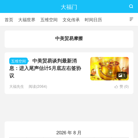
大福门

首页
大福世界
五维空间
文化传承
时间日历

中美贸易摩擦
中美贸易谈判最新消
五维空间
息：进入尾声估计5月底左右签协
议
1

大福先生
阅读(2064)
赞 (
0
)

2026 年 8 月