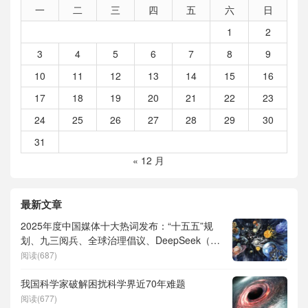
一
二
三
四
五
六
日
1
2
3
4
5
6
7
8
9
10
11
12
13
14
15
16
17
18
19
20
21
22
23
24
25
26
27
28
29
30
31
« 12 月
最新文章
2025年度中国媒体十大热词发布：“十五五”规
划、九三阅兵、全球治理倡议、DeepSeek（深
度求索）、人形机器人、苏超、票根经济、育
阅读(687)
儿补贴、科学素养、网络生态治理
我国科学家破解困扰科学界近70年难题
阅读(677)