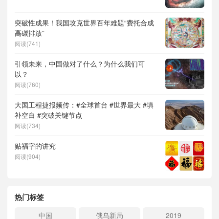
突破性成果！我国攻克世界百年难题“费托合成
高碳排放”
阅读(741)
引领未来，中国做对了什么？为什么我们可
以？
阅读(760)
大国工程捷报频传：#全球首台 #世界最大 #填
补空白 #突破关键节点
阅读(734)
贴福字的讲究
阅读(904)
热门标签
中国
俄乌新局
2019