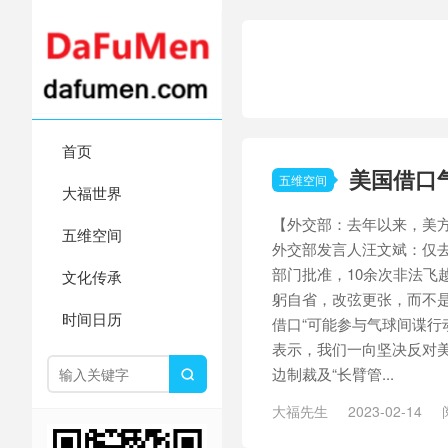
首页
美国借口
五维空间
大福世界
【外交部：去年以来，美方
五维空间
外交部发言人汪文斌：仅
部门批准，10余次非法飞
文化传承
躬自省，改弦更张，而不是
时间日历
借口“可能参与气球间谍行
表示，我们一向坚决反对
边制裁及“长臂管...

大福先生
2023-02-14
文件
/
亲密照
/
北溪管道
/
叶