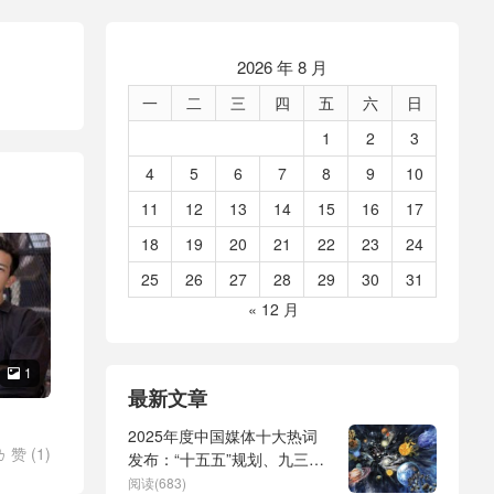
2026 年 8 月
一
二
三
四
五
六
日
1
2
3
4
5
6
7
8
9
10
11
12
13
14
15
16
17
18
19
20
21
22
23
24
25
26
27
28
29
30
31
« 12 月
1

最新文章
2025年度中国媒体十大热词
赞 (
1
)

发布：“十五五”规划、九三阅
驾驶
/
美
兵、全球治理倡议、
阅读(683)