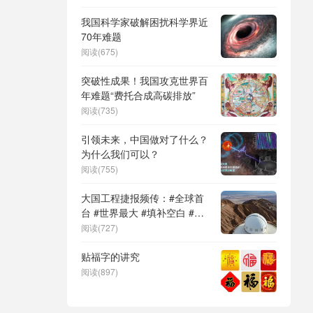
DeepSeek（深度求索）、人
形机器人、苏超、票根经济、
我国科学家破解困扰科学界近
育儿补贴、科学素养、网络生
70年难题
态治理
阅读(675)
突破性成果！我国攻克世界百
年难题“费托合成高碳排放”
阅读(735)
引领未来，中国做对了什么？
为什么我们可以？
阅读(755)
大国工程捷报频传：#全球首
台 #世界最大 #填补空白 #突
破关键节点
阅读(727)
贴福字的讲究
阅读(897)