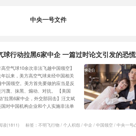
中央一号文件
气球行动拉黑6家中企 一篇过时论文引发的恐慌
高空气球10余次非法飞越中国领空】
去年以来，美方高空气球未经中国相关
越中国领空。美方首先要做的应当是反
污蔑、抹黑、煽动、对抗。 【美国
动”拉黑6家中企，外交部回击】汪文斌
美国对中国机构企业和个人实施非法单
阅读(1811)
标签：
不明飞行物
/
个人积怨
/
中企
/
中国领空
/
中央一号
车改
/
恐慌
/
无条件谈判
/
最毒小说
/
朝鲜人民军军旗
/
气球行动
/
疲劳