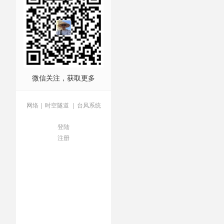
国借口
/
过时论文
/
非法飞
微信关注，获取更多
网络
|
时空隧道
|
台风系统
登陆
注册