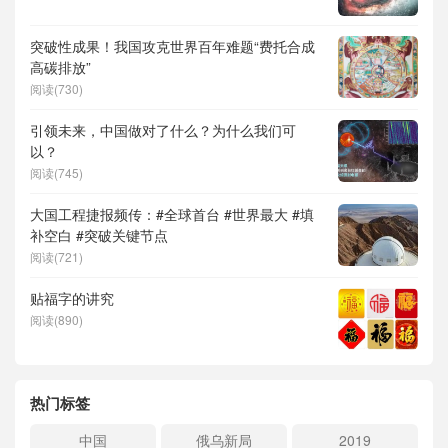
突破性成果！我国攻克世界百年难题“费托合成
高碳排放”
阅读(730)
引领未来，中国做对了什么？为什么我们可
以？
阅读(745)
大国工程捷报频传：#全球首台 #世界最大 #填
补空白 #突破关键节点
阅读(721)
贴福字的讲究
阅读(890)
热门标签
中国
俄乌新局
2019