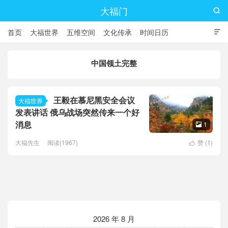
大福门

首页
大福世界
五维空间
文化传承
时间日历

中国领土完整
王毅在慕尼黑安全会议
大福世界
发表讲话 俄乌战场突然传来一个好
消息
1

大福先生
阅读(1967)
赞 (
1
)

2026 年 8 月