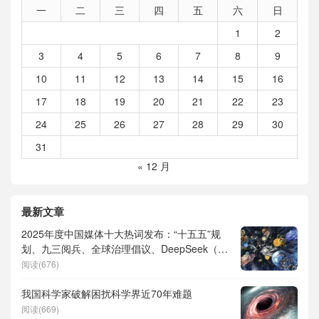
一
二
三
四
五
六
日
1
2
3
4
5
6
7
8
9
10
11
12
13
14
15
16
17
18
19
20
21
22
23
24
25
26
27
28
29
30
31
« 12 月
最新文章
2025年度中国媒体十大热词发布：“十五五”规
划、九三阅兵、全球治理倡议、DeepSeek（深
度求索）、人形机器人、苏超、票根经济、育
阅读(676)
儿补贴、科学素养、网络生态治理
我国科学家破解困扰科学界近70年难题
阅读(669)