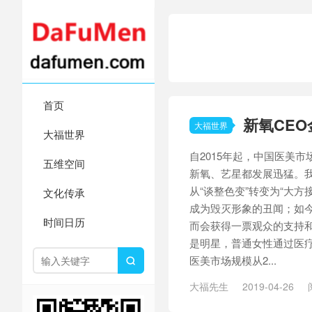
首页
新氧CE
大福世界
大福世界
自2015年起，中国医美
五维空间
新氧、艺星都发展迅猛。
从“谈整色变”转变为“大
文化传承
成为毁灭形象的丑闻；如
时间日历
而会获得一票观众的支持
是明星，普通女性通过医疗
医美市场规模从2...

大福先生
2019-04-26
蹈家
/
艺星
/
金星