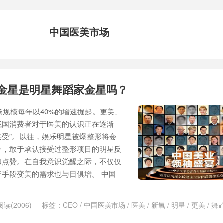
中国医美市场
O金星是明星舞蹈家金星吗？
市场规模每年以40%的增速掘起。更美、
我国消费者对于医美的认识正在逐渐
方接受”。以往，娱乐明星被爆整形将会
今，敢于承认接受过整形项目的明星反
和点赞。在自我意识觉醒之际，不仅仅
手段变美的需求也与日俱增。 中国
阅读(2006)
标签：
CEO
/
中国医美市场
/
医美
/
新氧
/
明星
/
更美
/
舞