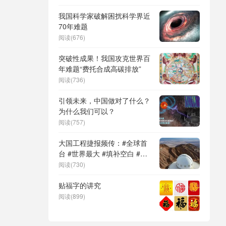
DeepSeek（深度求索）、人
形机器人、苏超、票根经济、
我国科学家破解困扰科学界近
育儿补贴、科学素养、网络生
70年难题
态治理
阅读(676)
突破性成果！我国攻克世界百
年难题“费托合成高碳排放”
阅读(736)
引领未来，中国做对了什么？
为什么我们可以？
阅读(757)
大国工程捷报频传：#全球首
台 #世界最大 #填补空白 #突
破关键节点
阅读(730)
贴福字的讲究
阅读(899)