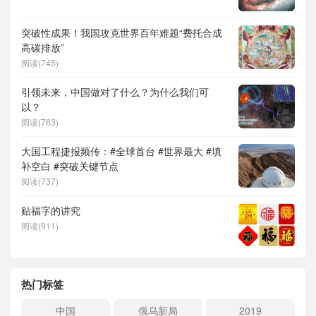
突破性成果！我国攻克世界百年难题“费托合成
高碳排放”
阅读(745)
引领未来，中国做对了什么？为什么我们可
以？
阅读(763)
大国工程捷报频传：#全球首台 #世界最大 #填
补空白 #突破关键节点
阅读(737)
贴福字的讲究
阅读(911)
热门标签
中国
俄乌新局
2019