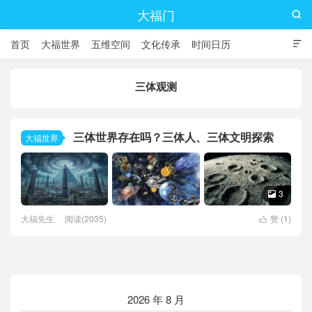
大福门

首页
大福世界
五维空间
文化传承
时间日历

三体观测
三体世界存在吗？三体人、三体文明探索
大福世界
3

大福先生
阅读(2035)
赞 (
1
)

2026 年 8 月