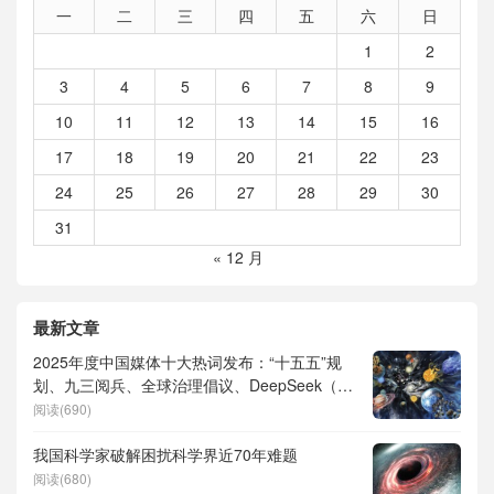
一
二
三
四
五
六
日
1
2
3
4
5
6
7
8
9
10
11
12
13
14
15
16
17
18
19
20
21
22
23
24
25
26
27
28
29
30
31
« 12 月
最新文章
2025年度中国媒体十大热词发布：“十五五”规
划、九三阅兵、全球治理倡议、DeepSeek（深
度求索）、人形机器人、苏超、票根经济、育
阅读(690)
儿补贴、科学素养、网络生态治理
我国科学家破解困扰科学界近70年难题
阅读(680)