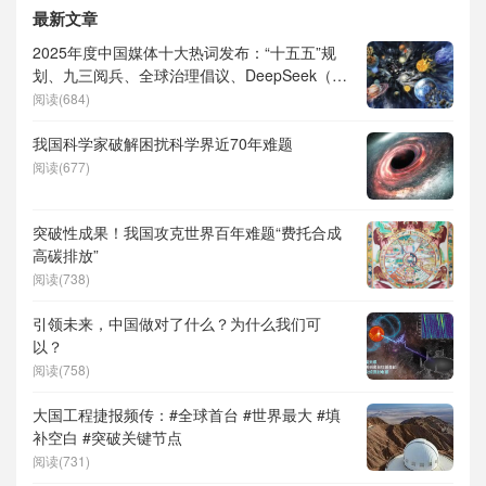
最新文章
2025年度中国媒体十大热词发布：“十五五”规
划、九三阅兵、全球治理倡议、DeepSeek（深
度求索）、人形机器人、苏超、票根经济、育
阅读(684)
儿补贴、科学素养、网络生态治理
我国科学家破解困扰科学界近70年难题
阅读(677)
突破性成果！我国攻克世界百年难题“费托合成
高碳排放”
阅读(738)
引领未来，中国做对了什么？为什么我们可
以？
阅读(758)
大国工程捷报频传：#全球首台 #世界最大 #填
补空白 #突破关键节点
阅读(731)