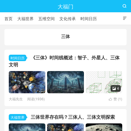
大福门

首页
大福世界
五维空间
文化传承
时间日历

三体
《三体》时间线概述：智子、外星人、三体
时间日历
文明
4

大福先生
阅读(1936)
赞 (
1
)

三体世界存在吗？三体人、三体文明探索
大福世界