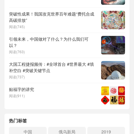
突破性成果！我国攻克世界百年难题“费托合成
高碳排放”
阅读(745)
引领未来，中国做对了什么？为什么我们可
以？
阅读(763)
大国工程捷报频传：#全球首台 #世界最大 #填
补空白 #突破关键节点
阅读(737)
贴福字的讲究
阅读(911)
热门标签
中国
俄乌新局
2019