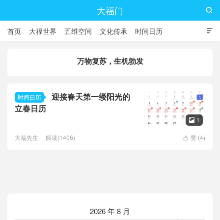
大福门

首页
大福世界
五维空间
文化传承
时间日历

万物复苏，生机勃发
迎接春天第一缕阳光的
时间日历
立春日历
1

大福先生
阅读(1406)
赞 (
4
)

2026 年 8 月