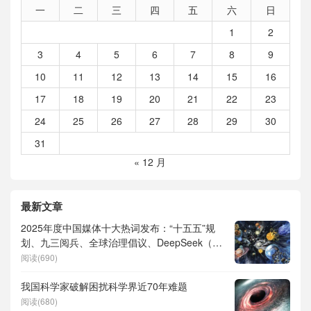
一
二
三
四
五
六
日
1
2
3
4
5
6
7
8
9
10
11
12
13
14
15
16
17
18
19
20
21
22
23
24
25
26
27
28
29
30
31
« 12 月
最新文章
2025年度中国媒体十大热词发布：“十五五”规
划、九三阅兵、全球治理倡议、DeepSeek（深
度求索）、人形机器人、苏超、票根经济、育
阅读(690)
儿补贴、科学素养、网络生态治理
我国科学家破解困扰科学界近70年难题
阅读(680)