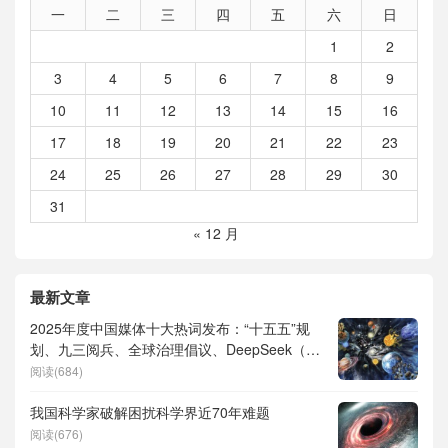
一
二
三
四
五
六
日
1
2
3
4
5
6
7
8
9
10
11
12
13
14
15
16
17
18
19
20
21
22
23
24
25
26
27
28
29
30
31
« 12 月
最新文章
2025年度中国媒体十大热词发布：“十五五”规
划、九三阅兵、全球治理倡议、DeepSeek（深
度求索）、人形机器人、苏超、票根经济、育
阅读(684)
儿补贴、科学素养、网络生态治理
我国科学家破解困扰科学界近70年难题
阅读(676)