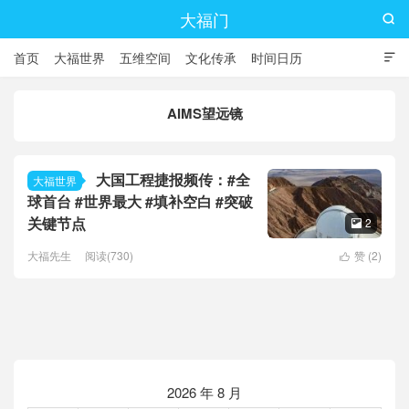
大福门

首页
大福世界
五维空间
文化传承
时间日历

AIMS望远镜
大国工程捷报频传：#全
大福世界
球首台 #世界最大 #填补空白 #突破
关键节点
2

大福先生
阅读(730)
赞 (
2
)

2026 年 8 月