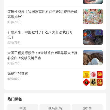
突破性成果！我国攻克世界百年难题“费托合成
高碳排放”
阅读(736)
引领未来，中国做对了什么？为什么我们可
以？
阅读(757)
大国工程捷报频传：#全球首台 #世界最大 #填
补空白 #突破关键节点
阅读(730)
贴福字的讲究
阅读(899)
热门标签
中国
俄乌新局
2019