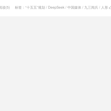
阅读(5)
标签：
“十五五”规划
/
DeepSeek
/
中国媒体
/
九三阅兵
/
人形
五五
/
年度十大新词语
/
深度求索
/
热词
/
票根经济
/
科学素养
/
网络生态