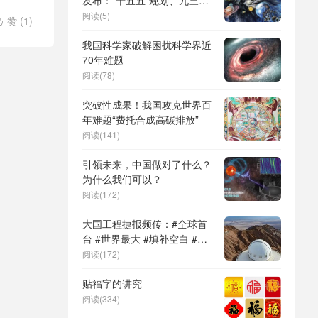
发布：“十五五”规划、九三阅
兵、全球治理倡议、
阅读(5)
赞 (
1
)

DeepSeek（深度求索）、人
治理
/
网
形机器人、苏超、票根经济、
我国科学家破解困扰科学界近
育儿补贴、科学素养、网络生
70年难题
态治理
阅读(78)
突破性成果！我国攻克世界百
年难题“费托合成高碳排放”
阅读(141)
引领未来，中国做对了什么？
为什么我们可以？
阅读(172)
大国工程捷报频传：#全球首
台 #世界最大 #填补空白 #突
破关键节点
阅读(172)
贴福字的讲究
阅读(334)