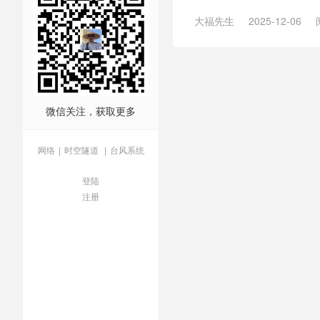
大福先生
2025-12-06
机器人
/
全球治理倡议
/
十
络用语
/
育儿补贴
/
苏超
微信关注，获取更多
网络
|
时空隧道
|
台风系统
登陆
注册