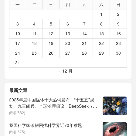
一
二
三
四
五
六
日
1
2
3
4
5
6
7
8
9
10
11
12
13
14
15
16
17
18
19
20
21
22
23
24
25
26
27
28
29
30
31
« 12 月
最新文章
2025年度中国媒体十大热词发布：“十五五”规
划、九三阅兵、全球治理倡议、DeepSeek（深
度求索）、人形机器人、苏超、票根经济、育
阅读(682)
儿补贴、科学素养、网络生态治理
我国科学家破解困扰科学界近70年难题
阅读(675)