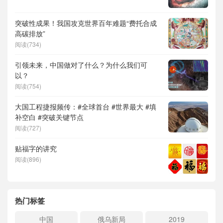
突破性成果！我国攻克世界百年难题“费托合成
高碳排放”
阅读(734)
引领未来，中国做对了什么？为什么我们可
以？
阅读(754)
大国工程捷报频传：#全球首台 #世界最大 #填
补空白 #突破关键节点
阅读(727)
贴福字的讲究
阅读(896)
热门标签
中国
俄乌新局
2019